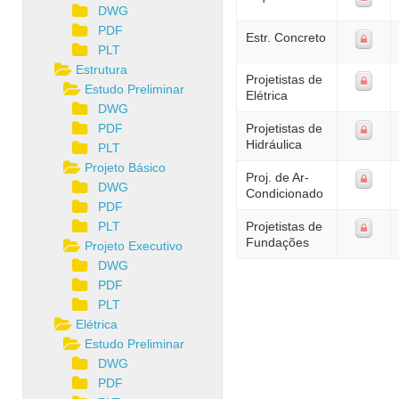
DWG
PDF
Estr. Concreto
PLT
Estrutura
Projetistas de
Estudo Preliminar
Elétrica
DWG
PDF
Projetistas de
Hidráulica
PLT
Projeto Básico
Proj. de Ar-
DWG
Condicionado
PDF
PLT
Projetistas de
Fundações
Projeto Executivo
DWG
PDF
PLT
Elétrica
Estudo Preliminar
DWG
PDF