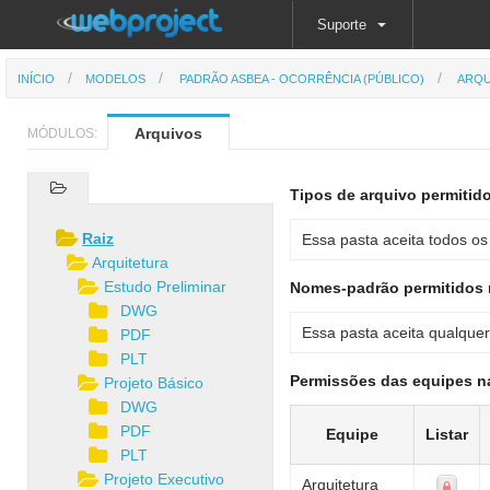
Suporte
INÍCIO
MODELOS
PADRÃO ASBEA - OCORRÊNCIA (PÚBLICO)
ARQU
Arquivos
MÓDULOS:
Tipos de arquivo permitid
Raiz
Essa pasta aceita todos os 
Arquitetura
Estudo Preliminar
Nomes-padrão permitidos 
DWG
Essa pasta aceita qualquer
PDF
PLT
Permissões das equipes n
Projeto Básico
DWG
PDF
Equipe
Listar
PLT
Projeto Executivo
Arquitetura