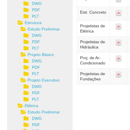
DWG
PDF
Estr. Concreto
PLT
Estrutura
Projetistas de
Estudo Preliminar
Elétrica
DWG
PDF
Projetistas de
Hidráulica
PLT
Projeto Básico
Proj. de Ar-
DWG
Condicionado
PDF
PLT
Projetistas de
Fundações
Projeto Executivo
DWG
PDF
PLT
Elétrica
Estudo Preliminar
DWG
PDF