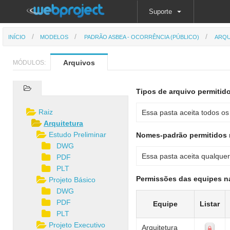
Suporte
INÍCIO
MODELOS
PADRÃO ASBEA - OCORRÊNCIA (PÚBLICO)
ARQU
Arquivos
MÓDULOS:
Tipos de arquivo permitid
Raiz
Essa pasta aceita todos os 
Arquitetura
Estudo Preliminar
Nomes-padrão permitidos 
DWG
Essa pasta aceita qualquer
PDF
PLT
Permissões das equipes n
Projeto Básico
DWG
PDF
Equipe
Listar
PLT
Projeto Executivo
Arquitetura