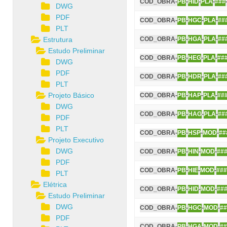
COD_OBRA-
PB
-
HID
-
PLA
-
###
DWG
PDF
COD_OBRA-
PB
-
HGC
-
PLA
-
##
PLT
Estrutura
COD_OBRA-
PB
-
HGA
-
PLA
-
##
Estudo Preliminar
COD_OBRA-
PB
-
HEG
-
PLA
-
##
DWG
PDF
COD_OBRA-
PB
-
HDR
-
PLA
-
##
PLT
Projeto Básico
COD_OBRA-
PB
-
HAP
-
PLA
-
##
DWG
COD_OBRA-
PB
-
HAG
-
PLA
-
##
PDF
PLT
COD_OBRA-
PB
-
HSP
-
MOD
-
##
Projeto Executivo
DWG
COD_OBRA-
PB
-
HIN
-
MOD
-
##
PDF
COD_OBRA-
PB
-
HIE
-
MOD
-
###
PLT
Elétrica
COD_OBRA-
PB
-
HID
-
MOD
-
##
Estudo Preliminar
DWG
COD_OBRA-
PB
-
HGC
-
MOD
-
##
PDF
COD_OBRA-
PB
-
HGA
-
MOD
-
##