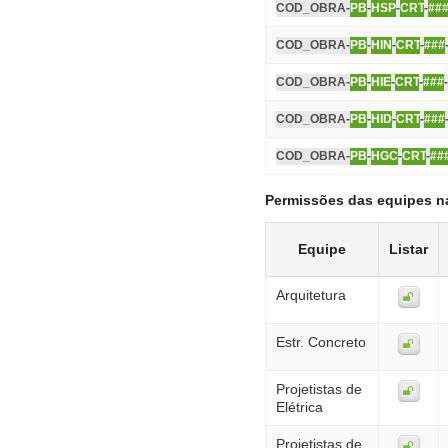
COD_OBRA-
PB
-
HSP
-
CRT
-
##
COD_OBRA-
PB
-
HIN
-
CRT
-
###
COD_OBRA-
PB
-
HIE
-
CRT
-
###
COD_OBRA-
PB
-
HID
-
CRT
-
###
COD_OBRA-
PB
-
HGC
-
CRT
-
##
Permissões das equipes n
Equipe
Listar
Arquitetura
Estr. Concreto
Projetistas de
Elétrica
Projetistas de