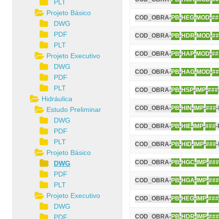
PLT
Projeto Básico
COD_OBRA-
PB
-
HEG
-
MOD
-
##
DWG
PDF
COD_OBRA-
PB
-
HDR
-
MOD
-
##
PLT
COD_OBRA-
PB
-
HAP
-
MOD
-
##
Projeto Executivo
DWG
COD_OBRA-
PB
-
HAG
-
MOD
-
##
PDF
PLT
COD_OBRA-
PB
-
HSP
-
IMP
-
###
Hidráulica
COD_OBRA-
PB
-
HIN
-
IMP
-
###
Estudo Preliminar
DWG
COD_OBRA-
PB
-
HIE
-
IMP
-
###
-
PDF
PLT
COD_OBRA-
PB
-
HID
-
IMP
-
###
Projeto Básico
COD_OBRA-
PB
-
HGC
-
IMP
-
###
DWG
PDF
COD_OBRA-
PB
-
HGA
-
IMP
-
###
PLT
Projeto Executivo
COD_OBRA-
PB
-
HEG
-
IMP
-
###
DWG
PDF
COD_OBRA-
PB
-
HDR
-
IMP
-
###