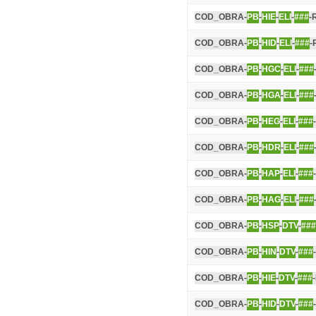
COD_OBRA-
PB
-
HIE
-
ELI
-
###
-
COD_OBRA-
PB
-
HID
-
ELI
-
###
-
COD_OBRA-
PB
-
HGC
-
ELI
-
###
COD_OBRA-
PB
-
HGA
-
ELI
-
###
COD_OBRA-
PB
-
HEG
-
ELI
-
###
COD_OBRA-
PB
-
HDR
-
ELI
-
###
COD_OBRA-
PB
-
HAP
-
ELI
-
###
COD_OBRA-
PB
-
HAG
-
ELI
-
###
COD_OBRA-
PB
-
HSP
-
DTV
-
###
COD_OBRA-
PB
-
HIN
-
DTV
-
###
COD_OBRA-
PB
-
HIE
-
DTV
-
###
COD_OBRA-
PB
-
HID
-
DTV
-
###