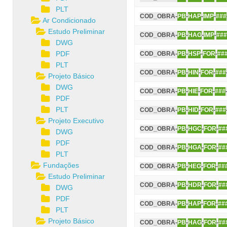
PLT
COD_OBRA-
PB
-
HAP
-
IMP
-
###
Ar Condicionado
Estudo Preliminar
COD_OBRA-
PB
-
HAG
-
IMP
-
###
DWG
PDF
COD_OBRA-
PB
-
HSP
-
FOR
-
##
PLT
COD_OBRA-
PB
-
HIN
-
FOR
-
###
Projeto Básico
DWG
COD_OBRA-
PB
-
HIE
-
FOR
-
###
PDF
PLT
COD_OBRA-
PB
-
HID
-
FOR
-
###
Projeto Executivo
COD_OBRA-
PB
-
HGC
-
FOR
-
##
DWG
PDF
COD_OBRA-
PB
-
HGA
-
FOR
-
##
PLT
Fundações
COD_OBRA-
PB
-
HEG
-
FOR
-
##
Estudo Preliminar
COD_OBRA-
PB
-
HDR
-
FOR
-
##
DWG
PDF
COD_OBRA-
PB
-
HAP
-
FOR
-
##
PLT
Projeto Básico
COD_OBRA-
PB
-
HAG
-
FOR
-
##