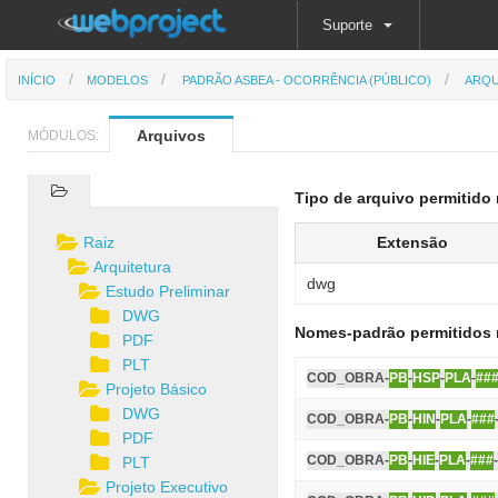
Suporte
INÍCIO
MODELOS
PADRÃO ASBEA - OCORRÊNCIA (PÚBLICO)
ARQU
Arquivos
MÓDULOS:
Tipo de arquivo permitido 
Raiz
Extensão
Arquitetura
dwg
Estudo Preliminar
DWG
Nomes-padrão permitidos 
PDF
PLT
COD_OBRA-
PB
-
HSP
-
PLA
-
##
Projeto Básico
DWG
COD_OBRA-
PB
-
HIN
-
PLA
-
###
PDF
COD_OBRA-
PB
-
HIE
-
PLA
-
###
PLT
Projeto Executivo