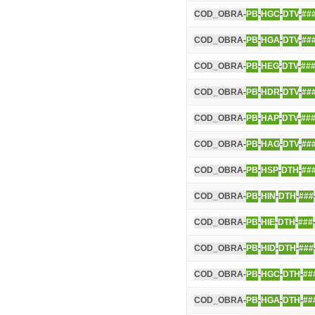
COD_OBRA-
PB
-
HGC
-
DTV
-
##
COD_OBRA-
PB
-
HGA
-
DTV
-
##
COD_OBRA-
PB
-
HEG
-
DTV
-
##
COD_OBRA-
PB
-
HDR
-
DTV
-
##
COD_OBRA-
PB
-
HAP
-
DTV
-
##
COD_OBRA-
PB
-
HAG
-
DTV
-
##
COD_OBRA-
PB
-
HSP
-
DTH
-
##
COD_OBRA-
PB
-
HIN
-
DTH
-
###
COD_OBRA-
PB
-
HIE
-
DTH
-
###
COD_OBRA-
PB
-
HID
-
DTH
-
###
COD_OBRA-
PB
-
HGC
-
DTH
-
##
COD_OBRA-
PB
-
HGA
-
DTH
-
##