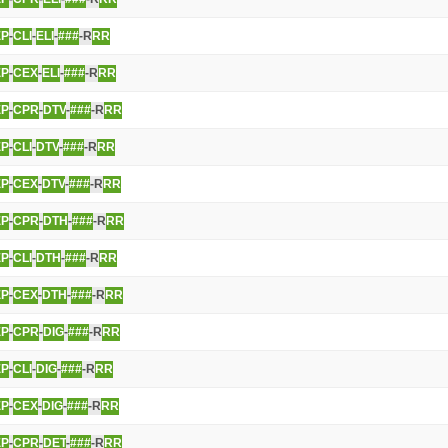
EP
-
CLI
-
ELI
-
###
-R
RR
EP
-
CEX
-
ELI
-
###
-R
RR
EP
-
CPR
-
DTV
-
###
-R
RR
EP
-
CLI
-
DTV
-
###
-R
RR
EP
-
CEX
-
DTV
-
###
-R
RR
EP
-
CPR
-
DTH
-
###
-R
RR
EP
-
CLI
-
DTH
-
###
-R
RR
EP
-
CEX
-
DTH
-
###
-R
RR
EP
-
CPR
-
DIG
-
###
-R
RR
EP
-
CLI
-
DIG
-
###
-R
RR
EP
-
CEX
-
DIG
-
###
-R
RR
EP
-
CPR
-
DET
-
###
-R
RR