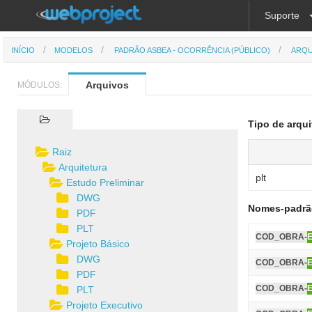
Suporte
INÍCIO
MODELOS
PADRÃO ASBEA - OCORRÊNCIA (PÚBLICO)
ARQU
Arquivos
MÓDULOS:
Tipo de arqui
Raiz
Arquitetura
plt
Estudo Preliminar
DWG
Nomes-padrão
PDF
PLT
COD_OBRA-
Projeto Básico
DWG
COD_OBRA-
PDF
COD_OBRA-
PLT
Projeto Executivo