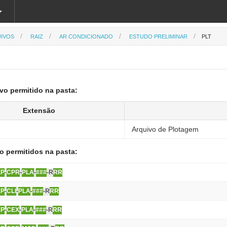
IVOS
RAIZ
AR CONDICIONADO
ESTUDO PRELIMINAR
PLT
vo permitido na pasta:
Extensão
Arquivo de Plotagem
 permitidos na pasta:
EP
-
CPR
-
PLA
-
###
-R
RR
EP
-
CLI
-
PLA
-
###
-R
RR
EP
-
CEX
-
PLA
-
###
-R
RR