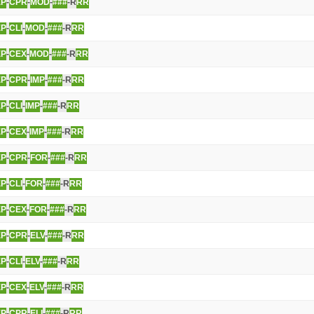
EP
-
CPR
-
MOD
-
###
-R
RR
EP
-
CLI
-
MOD
-
###
-R
RR
EP
-
CEX
-
MOD
-
###
-R
RR
EP
-
CPR
-
IMP
-
###
-R
RR
EP
-
CLI
-
IMP
-
###
-R
RR
EP
-
CEX
-
IMP
-
###
-R
RR
EP
-
CPR
-
FOR
-
###
-R
RR
EP
-
CLI
-
FOR
-
###
-R
RR
EP
-
CEX
-
FOR
-
###
-R
RR
EP
-
CPR
-
ELV
-
###
-R
RR
EP
-
CLI
-
ELV
-
###
-R
RR
EP
-
CEX
-
ELV
-
###
-R
RR
EP
-
CPR
-
ELI
-
###
-R
RR