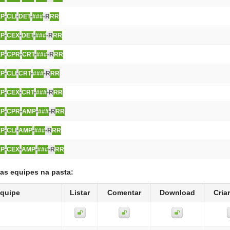
EP
-
CLI
-
DET
-
###
-R
RR
EP
-
CEX
-
DET
-
###
-R
RR
EP
-
CPR
-
CRT
-
###
-R
RR
EP
-
CLI
-
CRT
-
###
-R
RR
EP
-
CEX
-
CRT
-
###
-R
RR
EP
-
CPR
-
AMP
-
###
-R
RR
EP
-
CLI
-
AMP
-
###
-R
RR
EP
-
CEX
-
AMP
-
###
-R
RR
as equipes na pasta:
quipe
Listar
Comentar
Download
Cria