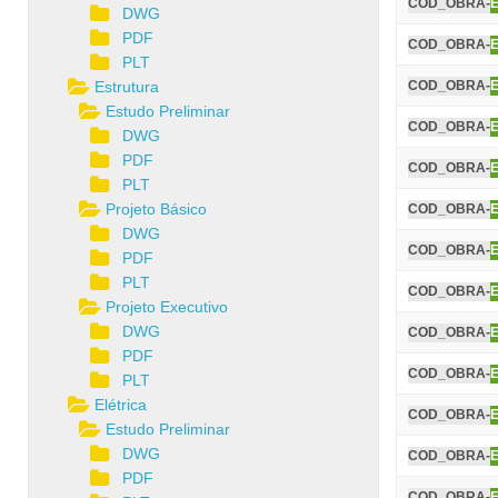
COD_OBRA-
DWG
PDF
COD_OBRA-
PLT
Estrutura
COD_OBRA-
Estudo Preliminar
COD_OBRA-
DWG
PDF
COD_OBRA-
PLT
Projeto Básico
COD_OBRA-
DWG
COD_OBRA-
PDF
PLT
COD_OBRA-
Projeto Executivo
DWG
COD_OBRA-
PDF
COD_OBRA-
PLT
Elétrica
COD_OBRA-
Estudo Preliminar
DWG
COD_OBRA-
PDF
COD_OBRA-