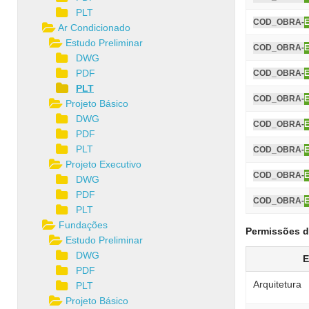
PLT
COD_OBRA-
Ar Condicionado
Estudo Preliminar
COD_OBRA-
DWG
PDF
COD_OBRA-
PLT
COD_OBRA-
Projeto Básico
DWG
COD_OBRA-
PDF
PLT
COD_OBRA-
Projeto Executivo
COD_OBRA-
DWG
PDF
COD_OBRA-
PLT
Fundações
Permissões d
Estudo Preliminar
DWG
E
PDF
Arquitetura
PLT
Projeto Básico