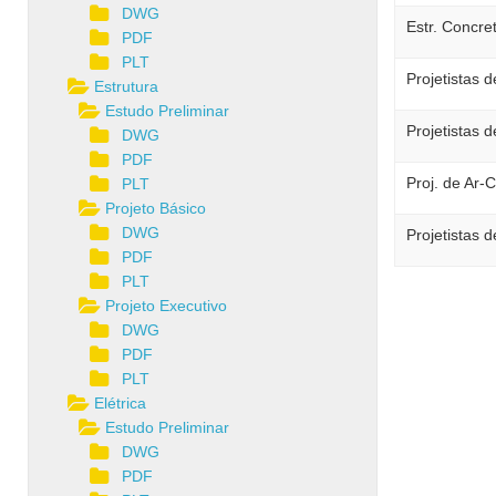
DWG
Estr. Concre
PDF
PLT
Projetistas d
Estrutura
Estudo Preliminar
Projetistas d
DWG
PDF
Proj. de Ar-
PLT
Projeto Básico
DWG
Projetistas 
PDF
PLT
Projeto Executivo
DWG
PDF
PLT
Elétrica
Estudo Preliminar
DWG
PDF