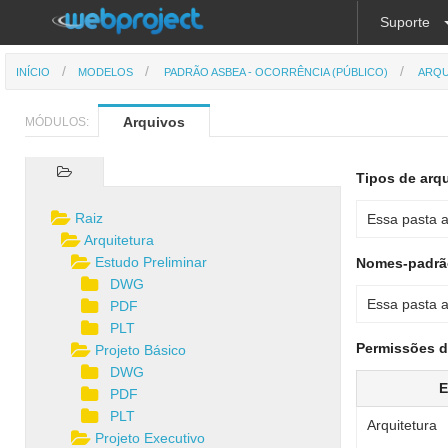
Suporte
INÍCIO
MODELOS
PADRÃO ASBEA - OCORRÊNCIA (PÚBLICO)
ARQU
Arquivos
MÓDULOS:
Tipos de arqu
Raiz
Essa pasta a
Arquitetura
Estudo Preliminar
Nomes-padrão
DWG
Essa pasta a
PDF
PLT
Permissões d
Projeto Básico
DWG
E
PDF
PLT
Arquitetura
Projeto Executivo