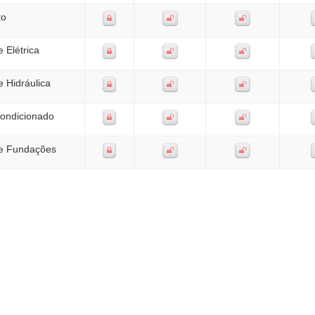
to
e Elétrica
e Hidráulica
Condicionado
de Fundações