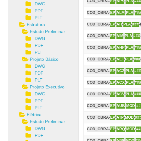
COD_OBRA-
EP
-
APS
-
PLA
-
###
DWG
PDF
COD_OBRA-
EP
-
ALM
-
PLA
-
##
PLT
Estrutura
COD_OBRA-
EP
-
AIT
-
PLA
-
###
-
Estudo Preliminar
COD_OBRA-
EP
-
AIM
-
PLA
-
###
DWG
PDF
COD_OBRA-
EP
-
AHP
-
PLA
-
##
PLT
Projeto Básico
COD_OBRA-
EP
-
AET
-
PLA
-
###
DWG
COD_OBRA-
EP
-
ACZ
-
PLA
-
###
PDF
PLT
COD_OBRA-
EP
-
ACX
-
PLA
-
##
Projeto Executivo
DWG
COD_OBRA-
EP
-
ACV
-
PLA
-
###
PDF
COD_OBRA-
EP
-
AUB
-
MOD
-
##
PLT
Elétrica
COD_OBRA-
EP
-
ATP
-
MOD
-
##
Estudo Preliminar
DWG
COD_OBRA-
EP
-
ARQ
-
MOD
-
##
PDF
COD_OBRA-
EP
-
APS
-
MOD
-
##