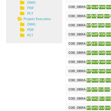
DWG
COD_OBRA-
EP
-
ALM
-
FOR
-
##
PDF
PLT
COD_OBRA-
EP
-
AIT
-
FOR
-
###
Projeto Executivo
DWG
COD_OBRA-
EP
-
AIM
-
FOR
-
###
PDF
COD_OBRA-
EP
-
AHP
-
FOR
-
##
PLT
COD_OBRA-
EP
-
AET
-
FOR
-
###
COD_OBRA-
EP
-
ACZ
-
FOR
-
##
COD_OBRA-
EP
-
ACX
-
FOR
-
##
COD_OBRA-
EP
-
ACV
-
FOR
-
##
COD_OBRA-
EP
-
AUB
-
ELV
-
###
COD_OBRA-
EP
-
ATP
-
ELV
-
###
COD_OBRA-
EP
-
ARQ
-
ELV
-
###
COD_OBRA-
EP
-
APS
-
ELV
-
###