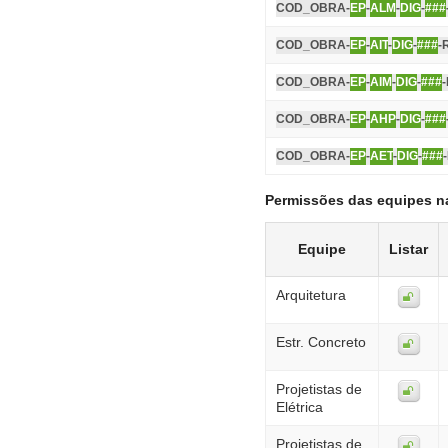
COD_OBRA-
EP
-
ALM
-
DIG
-
###
COD_OBRA-
EP
-
AIT
-
DIG
-
###
-
COD_OBRA-
EP
-
AIM
-
DIG
-
###
COD_OBRA-
EP
-
AHP
-
DIG
-
###
COD_OBRA-
EP
-
AET
-
DIG
-
###
Permissões das equipes n
Equipe
Listar
Arquitetura
Estr. Concreto
Projetistas de
Elétrica
Projetistas de