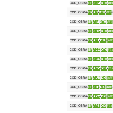
COD_OBRA-
EP
-
ALM
-
DTH
-
##
COD_OBRA-
EP
-
AIT
-
DTH
-
###
COD_OBRA-
EP
-
AIM
-
DTH
-
###
COD_OBRA-
EP
-
AHP
-
DTH
-
##
COD_OBRA-
EP
-
AET
-
DTH
-
###
COD_OBRA-
EP
-
ACZ
-
DTH
-
##
COD_OBRA-
EP
-
ACX
-
DTH
-
##
COD_OBRA-
EP
-
ACV
-
DTH
-
##
COD_OBRA-
EP
-
AUB
-
DIG
-
###
COD_OBRA-
EP
-
ATP
-
DIG
-
###
COD_OBRA-
EP
-
ARQ
-
DIG
-
###
COD_OBRA-
EP
-
APS
-
DIG
-
###