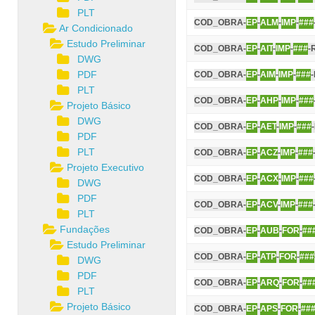
PLT
COD_OBRA-
EP
-
ALM
-
IMP
-
###
Ar Condicionado
Estudo Preliminar
COD_OBRA-
EP
-
AIT
-
IMP
-
###
-
DWG
PDF
COD_OBRA-
EP
-
AIM
-
IMP
-
###
PLT
COD_OBRA-
EP
-
AHP
-
IMP
-
###
Projeto Básico
DWG
COD_OBRA-
EP
-
AET
-
IMP
-
###
PDF
PLT
COD_OBRA-
EP
-
ACZ
-
IMP
-
###
Projeto Executivo
COD_OBRA-
EP
-
ACX
-
IMP
-
###
DWG
PDF
COD_OBRA-
EP
-
ACV
-
IMP
-
###
PLT
Fundações
COD_OBRA-
EP
-
AUB
-
FOR
-
##
Estudo Preliminar
COD_OBRA-
EP
-
ATP
-
FOR
-
###
DWG
PDF
COD_OBRA-
EP
-
ARQ
-
FOR
-
##
PLT
Projeto Básico
COD_OBRA-
EP
-
APS
-
FOR
-
##