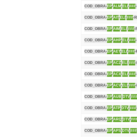
COD_OBRA-
EP
-
ALM
-
ELI
-
###
COD_OBRA-
EP
-
AIT
-
ELI
-
###
-R
COD_OBRA-
EP
-
AIM
-
ELI
-
###
-
COD_OBRA-
EP
-
AHP
-
ELI
-
###
COD_OBRA-
EP
-
AET
-
ELI
-
###
-
COD_OBRA-
EP
-
ACZ
-
ELI
-
###
COD_OBRA-
EP
-
ACX
-
ELI
-
###
COD_OBRA-
EP
-
ACV
-
ELI
-
###
COD_OBRA-
EP
-
AUB
-
DTV
-
##
COD_OBRA-
EP
-
ATP
-
DTV
-
###
COD_OBRA-
EP
-
ARQ
-
DTV
-
##
COD_OBRA-
EP
-
APS
-
DTV
-
###