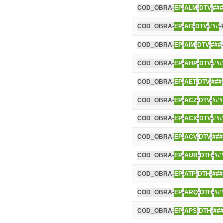
COD_OBRA-
EP
-
ALM
-
DTV
-
###
COD_OBRA-
EP
-
AIT
-
DTV
-
###
-
COD_OBRA-
EP
-
AIM
-
DTV
-
###
COD_OBRA-
EP
-
AHP
-
DTV
-
###
COD_OBRA-
EP
-
AET
-
DTV
-
###
COD_OBRA-
EP
-
ACZ
-
DTV
-
###
COD_OBRA-
EP
-
ACX
-
DTV
-
###
COD_OBRA-
EP
-
ACV
-
DTV
-
###
COD_OBRA-
EP
-
AUB
-
DTH
-
##
COD_OBRA-
EP
-
ATP
-
DTH
-
###
COD_OBRA-
EP
-
ARQ
-
DTH
-
##
COD_OBRA-
EP
-
APS
-
DTH
-
##