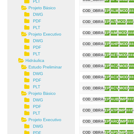
PLT
Projeto Básico
COD_OBRA-
EP
-
ALM
-
MOD
-
##
DWG
PDF
COD_OBRA-
EP
-
AIT
-
MOD
-
###
PLT
COD_OBRA-
EP
-
AIM
-
MOD
-
##
Projeto Executivo
DWG
COD_OBRA-
EP
-
AHP
-
MOD
-
##
PDF
PLT
COD_OBRA-
EP
-
AET
-
MOD
-
##
Hidráulica
COD_OBRA-
EP
-
ACZ
-
MOD
-
##
Estudo Preliminar
DWG
COD_OBRA-
EP
-
ACX
-
MOD
-
##
PDF
PLT
COD_OBRA-
EP
-
ACV
-
MOD
-
##
Projeto Básico
COD_OBRA-
EP
-
AUB
-
IMP
-
###
DWG
PDF
COD_OBRA-
EP
-
ATP
-
IMP
-
###
PLT
Projeto Executivo
COD_OBRA-
EP
-
ARQ
-
IMP
-
###
DWG
PDF
COD_OBRA-
EP
-
APS
-
IMP
-
###