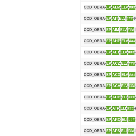
COD_OBRA-
EP
-
ALM
-
ELV
-
###
COD_OBRA-
EP
-
AIT
-
ELV
-
###
-
COD_OBRA-
EP
-
AIM
-
ELV
-
###
COD_OBRA-
EP
-
AHP
-
ELV
-
###
COD_OBRA-
EP
-
AET
-
ELV
-
###
COD_OBRA-
EP
-
ACZ
-
ELV
-
###
COD_OBRA-
EP
-
ACX
-
ELV
-
###
COD_OBRA-
EP
-
ACV
-
ELV
-
###
COD_OBRA-
EP
-
AUB
-
ELI
-
###
COD_OBRA-
EP
-
ATP
-
ELI
-
###
-
COD_OBRA-
EP
-
ARQ
-
ELI
-
###
COD_OBRA-
EP
-
APS
-
ELI
-
###