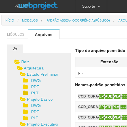
Suporte
INÍCIO
MODELOS
PADRÃO ASBEA - OCORRÊNCIA (PÚBLICO)
ARQU
Arquivos
MÓDULOS:
Tipo de arquivo permitido 
Raiz
Extensão
Arquitetura
plt
Estudo Preliminar
DWG
Nomes-padrão permitidos 
PDF
PLT
COD_OBRA-
EP
-
AUB
-
PLA
-
##
Projeto Básico
DWG
COD_OBRA-
EP
-
ATP
-
PLA
-
###
PDF
COD_OBRA-
EP
-
ARQ
-
PLA
-
##
PLT
Projeto Executivo