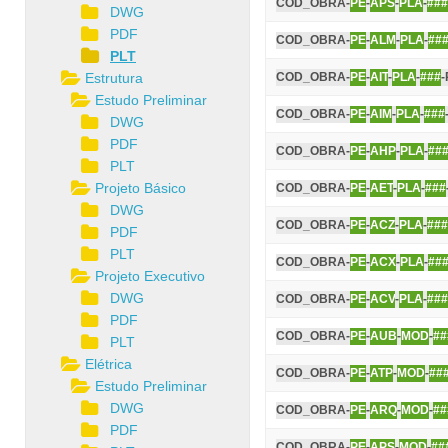
COD_OBRA-
PE
-
APS
-
PLA
-
###
DWG
PDF
COD_OBRA-
PE
-
ALM
-
PLA
-
##
PLT
Estrutura
COD_OBRA-
PE
-
AIT
-
PLA
-
###
-
Estudo Preliminar
COD_OBRA-
PE
-
AIM
-
PLA
-
###
DWG
PDF
COD_OBRA-
PE
-
AHP
-
PLA
-
##
PLT
Projeto Básico
COD_OBRA-
PE
-
AET
-
PLA
-
###
DWG
COD_OBRA-
PE
-
ACZ
-
PLA
-
###
PDF
PLT
COD_OBRA-
PE
-
ACX
-
PLA
-
##
Projeto Executivo
DWG
COD_OBRA-
PE
-
ACV
-
PLA
-
###
PDF
COD_OBRA-
PE
-
AUB
-
MOD
-
##
PLT
Elétrica
COD_OBRA-
PE
-
ATP
-
MOD
-
##
Estudo Preliminar
DWG
COD_OBRA-
PE
-
ARQ
-
MOD
-
##
PDF
COD_OBRA-
PE
-
APS
-
MOD
-
##