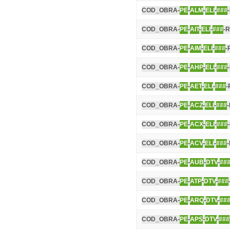
COD_OBRA-
PE
-
ALM
-
ELI
-
###
COD_OBRA-
PE
-
AIT
-
ELI
-
###
-R
COD_OBRA-
PE
-
AIM
-
ELI
-
###
-
COD_OBRA-
PE
-
AHP
-
ELI
-
###
COD_OBRA-
PE
-
AET
-
ELI
-
###
-
COD_OBRA-
PE
-
ACZ
-
ELI
-
###
COD_OBRA-
PE
-
ACX
-
ELI
-
###
COD_OBRA-
PE
-
ACV
-
ELI
-
###
COD_OBRA-
PE
-
AUB
-
DTV
-
##
COD_OBRA-
PE
-
ATP
-
DTV
-
###
COD_OBRA-
PE
-
ARQ
-
DTV
-
##
COD_OBRA-
PE
-
APS
-
DTV
-
###