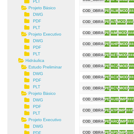
PLT
Projeto Básico
COD_OBRA-
PE
-
ALM
-
MOD
-
##
DWG
PDF
COD_OBRA-
PE
-
AIT
-
MOD
-
###
PLT
COD_OBRA-
PE
-
AIM
-
MOD
-
##
Projeto Executivo
DWG
COD_OBRA-
PE
-
AHP
-
MOD
-
##
PDF
PLT
COD_OBRA-
PE
-
AET
-
MOD
-
##
Hidráulica
COD_OBRA-
PE
-
ACZ
-
MOD
-
##
Estudo Preliminar
DWG
COD_OBRA-
PE
-
ACX
-
MOD
-
##
PDF
PLT
COD_OBRA-
PE
-
ACV
-
MOD
-
##
Projeto Básico
COD_OBRA-
PE
-
AUB
-
IMP
-
###
DWG
PDF
COD_OBRA-
PE
-
ATP
-
IMP
-
###
PLT
Projeto Executivo
COD_OBRA-
PE
-
ARQ
-
IMP
-
###
DWG
PDF
COD_OBRA-
PE
-
APS
-
IMP
-
###