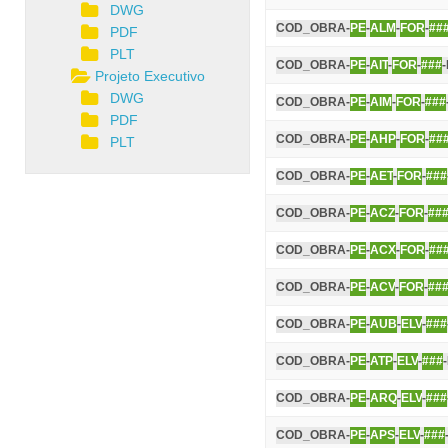
DWG
COD_OBRA-
PE
-
ALM
-
FOR
-
##
PDF
PLT
COD_OBRA-
PE
-
AIT
-
FOR
-
###
Projeto Executivo
DWG
COD_OBRA-
PE
-
AIM
-
FOR
-
###
PDF
COD_OBRA-
PE
-
AHP
-
FOR
-
##
PLT
COD_OBRA-
PE
-
AET
-
FOR
-
###
COD_OBRA-
PE
-
ACZ
-
FOR
-
##
COD_OBRA-
PE
-
ACX
-
FOR
-
##
COD_OBRA-
PE
-
ACV
-
FOR
-
##
COD_OBRA-
PE
-
AUB
-
ELV
-
###
COD_OBRA-
PE
-
ATP
-
ELV
-
###
COD_OBRA-
PE
-
ARQ
-
ELV
-
###
COD_OBRA-
PE
-
APS
-
ELV
-
###