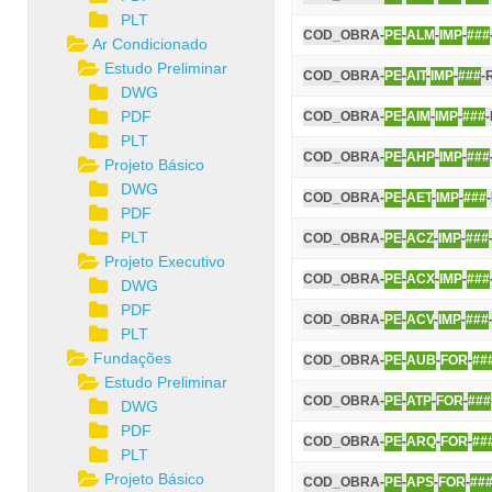
PLT
COD_OBRA-
PE
-
ALM
-
IMP
-
###
Ar Condicionado
Estudo Preliminar
COD_OBRA-
PE
-
AIT
-
IMP
-
###
-
DWG
PDF
COD_OBRA-
PE
-
AIM
-
IMP
-
###
PLT
COD_OBRA-
PE
-
AHP
-
IMP
-
###
Projeto Básico
DWG
COD_OBRA-
PE
-
AET
-
IMP
-
###
PDF
PLT
COD_OBRA-
PE
-
ACZ
-
IMP
-
###
Projeto Executivo
COD_OBRA-
PE
-
ACX
-
IMP
-
###
DWG
PDF
COD_OBRA-
PE
-
ACV
-
IMP
-
###
PLT
Fundações
COD_OBRA-
PE
-
AUB
-
FOR
-
##
Estudo Preliminar
COD_OBRA-
PE
-
ATP
-
FOR
-
###
DWG
PDF
COD_OBRA-
PE
-
ARQ
-
FOR
-
##
PLT
Projeto Básico
COD_OBRA-
PE
-
APS
-
FOR
-
##