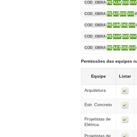
COD_OBRA-
PE
-
ALM
-
DIG
-
###
COD_OBRA-
PE
-
AIT
-
DIG
-
###
-
COD_OBRA-
PE
-
AIM
-
DIG
-
###
COD_OBRA-
PE
-
AHP
-
DIG
-
###
COD_OBRA-
PE
-
AET
-
DIG
-
###
Permissões das equipes n
Equipe
Listar
Arquitetura
Estr. Concreto
Projetistas de
Elétrica
Projetistas de