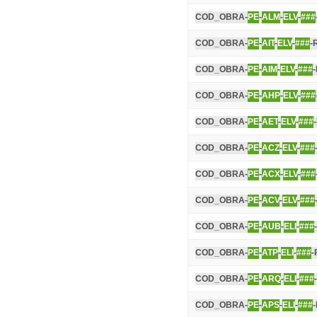
COD_OBRA-
PE
-
ALM
-
ELV
-
###
COD_OBRA-
PE
-
AIT
-
ELV
-
###
-
COD_OBRA-
PE
-
AIM
-
ELV
-
###
COD_OBRA-
PE
-
AHP
-
ELV
-
###
COD_OBRA-
PE
-
AET
-
ELV
-
###
COD_OBRA-
PE
-
ACZ
-
ELV
-
###
COD_OBRA-
PE
-
ACX
-
ELV
-
###
COD_OBRA-
PE
-
ACV
-
ELV
-
###
COD_OBRA-
PE
-
AUB
-
ELI
-
###
COD_OBRA-
PE
-
ATP
-
ELI
-
###
-
COD_OBRA-
PE
-
ARQ
-
ELI
-
###
COD_OBRA-
PE
-
APS
-
ELI
-
###