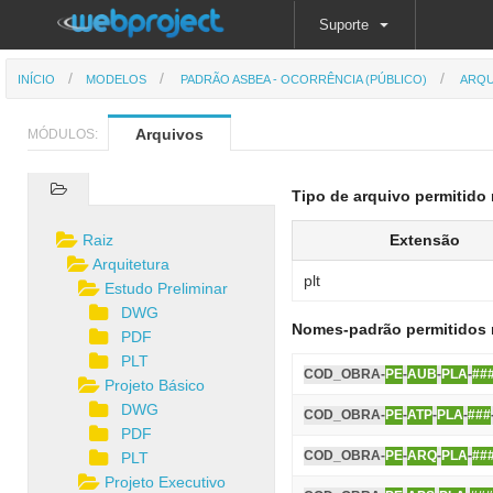
Suporte
INÍCIO
MODELOS
PADRÃO ASBEA - OCORRÊNCIA (PÚBLICO)
ARQU
Arquivos
MÓDULOS:
Tipo de arquivo permitido 
Raiz
Extensão
Arquitetura
plt
Estudo Preliminar
DWG
Nomes-padrão permitidos 
PDF
PLT
COD_OBRA-
PE
-
AUB
-
PLA
-
##
Projeto Básico
DWG
COD_OBRA-
PE
-
ATP
-
PLA
-
###
PDF
COD_OBRA-
PE
-
ARQ
-
PLA
-
##
PLT
Projeto Executivo