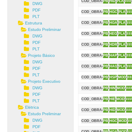
COD_OBRA-
PB
-
HID
-
PLA
-
###
DWG
PDF
COD_OBRA-
PB
-
HGC
-
PLA
-
##
PLT
Estrutura
COD_OBRA-
PB
-
HGA
-
PLA
-
##
Estudo Preliminar
COD_OBRA-
PB
-
HEG
-
PLA
-
##
DWG
PDF
COD_OBRA-
PB
-
HDR
-
PLA
-
##
PLT
Projeto Básico
COD_OBRA-
PB
-
HAP
-
PLA
-
##
DWG
COD_OBRA-
PB
-
HAG
-
PLA
-
##
PDF
PLT
COD_OBRA-
PB
-
HSP
-
MOD
-
##
Projeto Executivo
DWG
COD_OBRA-
PB
-
HIN
-
MOD
-
##
PDF
COD_OBRA-
PB
-
HIE
-
MOD
-
###
PLT
Elétrica
COD_OBRA-
PB
-
HID
-
MOD
-
##
Estudo Preliminar
DWG
COD_OBRA-
PB
-
HGC
-
MOD
-
##
PDF
COD_OBRA-
PB
-
HGA
-
MOD
-
##