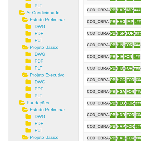
PLT
COD_OBRA-
PB
-
HAP
-
IMP
-
###
Ar Condicionado
Estudo Preliminar
COD_OBRA-
PB
-
HAG
-
IMP
-
###
DWG
PDF
COD_OBRA-
PB
-
HSP
-
FOR
-
##
PLT
COD_OBRA-
PB
-
HIN
-
FOR
-
###
Projeto Básico
DWG
COD_OBRA-
PB
-
HIE
-
FOR
-
###
PDF
PLT
COD_OBRA-
PB
-
HID
-
FOR
-
###
Projeto Executivo
COD_OBRA-
PB
-
HGC
-
FOR
-
##
DWG
PDF
COD_OBRA-
PB
-
HGA
-
FOR
-
##
PLT
Fundações
COD_OBRA-
PB
-
HEG
-
FOR
-
##
Estudo Preliminar
COD_OBRA-
PB
-
HDR
-
FOR
-
##
DWG
PDF
COD_OBRA-
PB
-
HAP
-
FOR
-
##
PLT
Projeto Básico
COD_OBRA-
PB
-
HAG
-
FOR
-
##