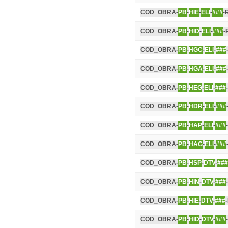
COD_OBRA-
PB
-
HIE
-
ELI
-
###
-
COD_OBRA-
PB
-
HID
-
ELI
-
###
-
COD_OBRA-
PB
-
HGC
-
ELI
-
###
COD_OBRA-
PB
-
HGA
-
ELI
-
###
COD_OBRA-
PB
-
HEG
-
ELI
-
###
COD_OBRA-
PB
-
HDR
-
ELI
-
###
COD_OBRA-
PB
-
HAP
-
ELI
-
###
COD_OBRA-
PB
-
HAG
-
ELI
-
###
COD_OBRA-
PB
-
HSP
-
DTV
-
###
COD_OBRA-
PB
-
HIN
-
DTV
-
###
COD_OBRA-
PB
-
HIE
-
DTV
-
###
COD_OBRA-
PB
-
HID
-
DTV
-
###