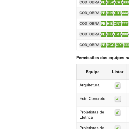
COD_OBRA-
PB
-
HSP
-
CRT
-
##
COD_OBRA-
PB
-
HIN
-
CRT
-
###
COD_OBRA-
PB
-
HIE
-
CRT
-
###
COD_OBRA-
PB
-
HID
-
CRT
-
###
COD_OBRA-
PB
-
HGC
-
CRT
-
##
Permissões das equipes n
Equipe
Listar
Arquitetura
Estr. Concreto
Projetistas de
Elétrica
Projetistas de