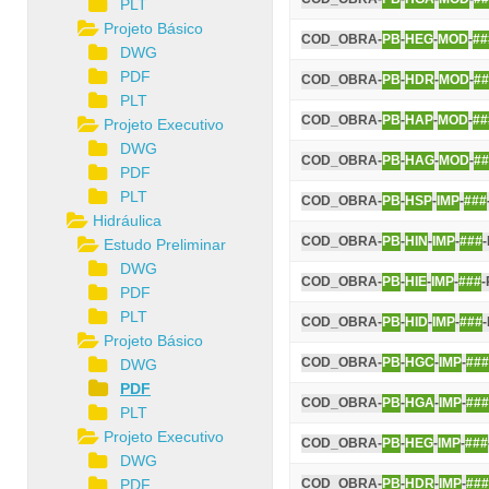
PLT
Projeto Básico
COD_OBRA-
PB
-
HEG
-
MOD
-
##
DWG
PDF
COD_OBRA-
PB
-
HDR
-
MOD
-
##
PLT
COD_OBRA-
PB
-
HAP
-
MOD
-
##
Projeto Executivo
DWG
COD_OBRA-
PB
-
HAG
-
MOD
-
##
PDF
PLT
COD_OBRA-
PB
-
HSP
-
IMP
-
###
Hidráulica
COD_OBRA-
PB
-
HIN
-
IMP
-
###
Estudo Preliminar
DWG
COD_OBRA-
PB
-
HIE
-
IMP
-
###
-
PDF
PLT
COD_OBRA-
PB
-
HID
-
IMP
-
###
Projeto Básico
COD_OBRA-
PB
-
HGC
-
IMP
-
###
DWG
PDF
COD_OBRA-
PB
-
HGA
-
IMP
-
###
PLT
Projeto Executivo
COD_OBRA-
PB
-
HEG
-
IMP
-
###
DWG
PDF
COD_OBRA-
PB
-
HDR
-
IMP
-
###