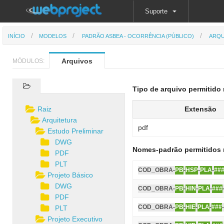
Suporte
INÍCIO
MODELOS
PADRÃO ASBEA - OCORRÊNCIA (PÚBLICO)
ARQU
Arquivos
MÓDULOS:
Tipo de arquivo permitido 
Raiz
Extensão
Arquitetura
pdf
Estudo Preliminar
DWG
Nomes-padrão permitidos 
PDF
PLT
COD_OBRA-
PB
-
HSP
-
PLA
-
##
Projeto Básico
DWG
COD_OBRA-
PB
-
HIN
-
PLA
-
###
PDF
COD_OBRA-
PB
-
HIE
-
PLA
-
###
PLT
Projeto Executivo