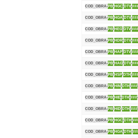
COD_OBRA-
PB
-
HGC
-
DTV
-
##
COD_OBRA-
PB
-
HGA
-
DTV
-
##
COD_OBRA-
PB
-
HEG
-
DTV
-
##
COD_OBRA-
PB
-
HDR
-
DTV
-
##
COD_OBRA-
PB
-
HAP
-
DTV
-
##
COD_OBRA-
PB
-
HAG
-
DTV
-
##
COD_OBRA-
PB
-
HSP
-
DTH
-
##
COD_OBRA-
PB
-
HIN
-
DTH
-
###
COD_OBRA-
PB
-
HIE
-
DTH
-
###
COD_OBRA-
PB
-
HID
-
DTH
-
###
COD_OBRA-
PB
-
HGC
-
DTH
-
##
COD_OBRA-
PB
-
HGA
-
DTH
-
##