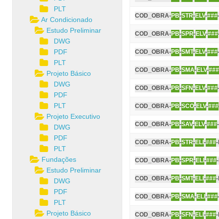
PLT
COD_OBRA-
PB
-
STR
-
ELV
-
###
Ar Condicionado
Estudo Preliminar
COD_OBRA-
PB
-
SPR
-
ELV
-
###
DWG
PDF
COD_OBRA-
PB
-
SMT
-
ELV
-
###
PLT
COD_OBRA-
PB
-
SMA
-
ELV
-
###
Projeto Básico
DWG
COD_OBRA-
PB
-
SFN
-
ELV
-
###
PDF
PLT
COD_OBRA-
PB
-
SCO
-
ELV
-
###
Projeto Executivo
COD_OBRA-
PB
-
SAV
-
ELV
-
###
DWG
PDF
COD_OBRA-
PB
-
STR
-
ELI
-
###
PLT
Fundações
COD_OBRA-
PB
-
SPR
-
ELI
-
###
Estudo Preliminar
COD_OBRA-
PB
-
SMT
-
ELI
-
###
DWG
PDF
COD_OBRA-
PB
-
SMA
-
ELI
-
###
PLT
Projeto Básico
COD_OBRA-
PB
-
SFN
-
ELI
-
###