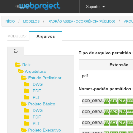
Suporte
INÍCIO
MODELOS
PADRÃO ASBEA - OCORRÊNCIA (PÚBLICO)
ARQU
Arquivos
MÓDULOS:
Tipo de arquivo permitido 
Raiz
Extensão
Arquitetura
pdf
Estudo Preliminar
DWG
Nomes-padrão permitidos 
PDF
PLT
COD_OBRA-
PB
-
STR
-
PLA
-
###
Projeto Básico
DWG
COD_OBRA-
PB
-
SPR
-
PLA
-
##
PDF
COD_OBRA-
PB
-
SMT
-
PLA
-
###
PLT
Projeto Executivo