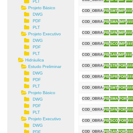
PLT
Projeto Básico
COD_OBRA-
PB
-
SMT
-
IMP
-
###
DWG
PDF
COD_OBRA-
PB
-
SMA
-
IMP
-
###
PLT
COD_OBRA-
PB
-
SFN
-
IMP
-
###
Projeto Executivo
DWG
COD_OBRA-
PB
-
SCO
-
IMP
-
###
PDF
PLT
COD_OBRA-
PB
-
SAV
-
IMP
-
###
Hidráulica
COD_OBRA-
PB
-
STR
-
FOR
-
##
Estudo Preliminar
DWG
COD_OBRA-
PB
-
SPR
-
FOR
-
##
PDF
PLT
COD_OBRA-
PB
-
SMT
-
FOR
-
##
Projeto Básico
COD_OBRA-
PB
-
SMA
-
FOR
-
##
DWG
PDF
COD_OBRA-
PB
-
SFN
-
FOR
-
##
PLT
Projeto Executivo
COD_OBRA-
PB
-
SCO
-
FOR
-
##
DWG
PDF
COD_OBRA-
PB
-
SAV
-
FOR
-
###