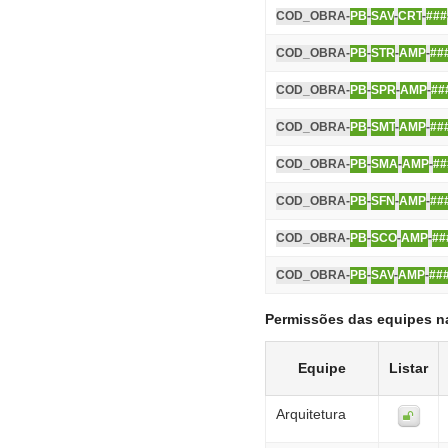
COD_OBRA-
PB
-
SAV
-
CRT
-
###
COD_OBRA-
PB
-
STR
-
AMP
-
##
COD_OBRA-
PB
-
SPR
-
AMP
-
##
COD_OBRA-
PB
-
SMT
-
AMP
-
##
COD_OBRA-
PB
-
SMA
-
AMP
-
##
COD_OBRA-
PB
-
SFN
-
AMP
-
##
COD_OBRA-
PB
-
SCO
-
AMP
-
##
COD_OBRA-
PB
-
SAV
-
AMP
-
##
Permissões das equipes n
Equipe
Listar
Arquitetura