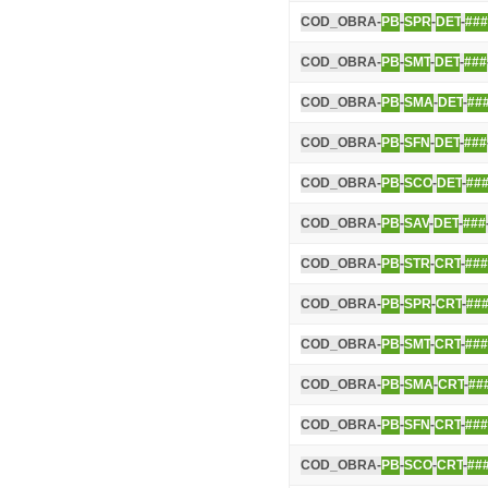
COD_OBRA-
PB
-
SPR
-
DET
-
###
COD_OBRA-
PB
-
SMT
-
DET
-
###
COD_OBRA-
PB
-
SMA
-
DET
-
##
COD_OBRA-
PB
-
SFN
-
DET
-
###
COD_OBRA-
PB
-
SCO
-
DET
-
##
COD_OBRA-
PB
-
SAV
-
DET
-
###
COD_OBRA-
PB
-
STR
-
CRT
-
###
COD_OBRA-
PB
-
SPR
-
CRT
-
##
COD_OBRA-
PB
-
SMT
-
CRT
-
###
COD_OBRA-
PB
-
SMA
-
CRT
-
##
COD_OBRA-
PB
-
SFN
-
CRT
-
###
COD_OBRA-
PB
-
SCO
-
CRT
-
##