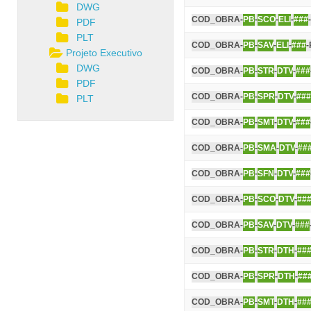
DWG
COD_OBRA-
PB
-
SCO
-
ELI
-
###
PDF
PLT
COD_OBRA-
PB
-
SAV
-
ELI
-
###
-
Projeto Executivo
DWG
COD_OBRA-
PB
-
STR
-
DTV
-
###
PDF
COD_OBRA-
PB
-
SPR
-
DTV
-
###
PLT
COD_OBRA-
PB
-
SMT
-
DTV
-
###
COD_OBRA-
PB
-
SMA
-
DTV
-
##
COD_OBRA-
PB
-
SFN
-
DTV
-
###
COD_OBRA-
PB
-
SCO
-
DTV
-
##
COD_OBRA-
PB
-
SAV
-
DTV
-
###
COD_OBRA-
PB
-
STR
-
DTH
-
##
COD_OBRA-
PB
-
SPR
-
DTH
-
##
COD_OBRA-
PB
-
SMT
-
DTH
-
##