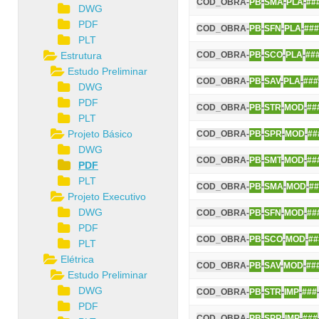
COD_OBRA-
PB
-
SMA
-
PLA
-
##
DWG
PDF
COD_OBRA-
PB
-
SFN
-
PLA
-
###
PLT
Estrutura
COD_OBRA-
PB
-
SCO
-
PLA
-
##
Estudo Preliminar
COD_OBRA-
PB
-
SAV
-
PLA
-
###
DWG
PDF
COD_OBRA-
PB
-
STR
-
MOD
-
##
PLT
Projeto Básico
COD_OBRA-
PB
-
SPR
-
MOD
-
##
DWG
COD_OBRA-
PB
-
SMT
-
MOD
-
##
PDF
PLT
COD_OBRA-
PB
-
SMA
-
MOD
-
##
Projeto Executivo
DWG
COD_OBRA-
PB
-
SFN
-
MOD
-
##
PDF
COD_OBRA-
PB
-
SCO
-
MOD
-
##
PLT
Elétrica
COD_OBRA-
PB
-
SAV
-
MOD
-
##
Estudo Preliminar
DWG
COD_OBRA-
PB
-
STR
-
IMP
-
###
PDF
COD_OBRA-
PB
-
SPR
-
IMP
-
###