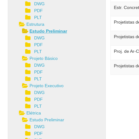
DWG
Estr. Concre
PDF
PLT
Projetistas d
Estrutura
Estudo Preliminar
Projetistas d
DWG
PDF
Proj. de Ar-
PLT
Projeto Básico
DWG
Projetistas 
PDF
PLT
Projeto Executivo
DWG
PDF
PLT
Elétrica
Estudo Preliminar
DWG
PDF