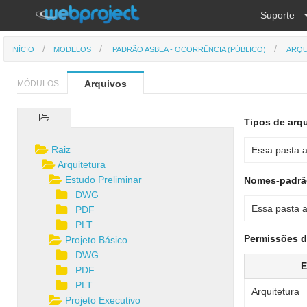
Suporte
INÍCIO
MODELOS
PADRÃO ASBEA - OCORRÊNCIA (PÚBLICO)
ARQU
Arquivos
MÓDULOS:
Tipos de arqu
Raiz
Essa pasta a
Arquitetura
Estudo Preliminar
Nomes-padrão
DWG
Essa pasta a
PDF
PLT
Permissões d
Projeto Básico
DWG
E
PDF
PLT
Arquitetura
Projeto Executivo