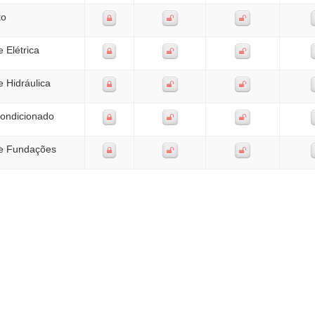
to
e Elétrica
e Hidráulica
Condicionado
de Fundações