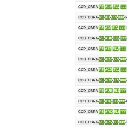
COD_OBRA-
PE
-
ALM
-
ELV
-
###
COD_OBRA-
PE
-
AIT
-
ELV
-
###
-
COD_OBRA-
PE
-
AIM
-
ELV
-
###
COD_OBRA-
PE
-
AHP
-
ELV
-
###
COD_OBRA-
PE
-
AET
-
ELV
-
###
COD_OBRA-
PE
-
ACZ
-
ELV
-
###
COD_OBRA-
PE
-
ACX
-
ELV
-
###
COD_OBRA-
PE
-
ACV
-
ELV
-
###
COD_OBRA-
PE
-
AUB
-
ELI
-
###
COD_OBRA-
PE
-
ATP
-
ELI
-
###
-
COD_OBRA-
PE
-
ARQ
-
ELI
-
###
COD_OBRA-
PE
-
APS
-
ELI
-
###