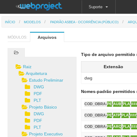
Suporte
INÍCIO
MODELOS
PADRÃO ASBEA - OCORRÊNCIA (PÚBLICO)
ARQU
Arquivos
MÓDULOS:
Tipo de arquivo permitido 
Raiz
Extensão
Arquitetura
dwg
Estudo Preliminar
DWG
Nomes-padrão permitidos 
PDF
PLT
COD_OBRA-
PE
-
AUB
-
PLA
-
##
Projeto Básico
DWG
COD_OBRA-
PE
-
ATP
-
PLA
-
###
PDF
COD_OBRA-
PE
-
ARQ
-
PLA
-
##
PLT
Projeto Executivo