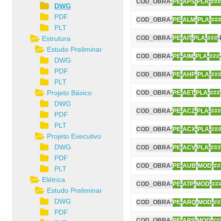
COD_OBRA-
PE
-
APS
-
PLA
-
###
DWG
PDF
COD_OBRA-
PE
-
ALM
-
PLA
-
##
PLT
Estrutura
COD_OBRA-
PE
-
AIT
-
PLA
-
###
-
Estudo Preliminar
COD_OBRA-
PE
-
AIM
-
PLA
-
###
DWG
PDF
COD_OBRA-
PE
-
AHP
-
PLA
-
##
PLT
Projeto Básico
COD_OBRA-
PE
-
AET
-
PLA
-
###
DWG
COD_OBRA-
PE
-
ACZ
-
PLA
-
###
PDF
PLT
COD_OBRA-
PE
-
ACX
-
PLA
-
##
Projeto Executivo
DWG
COD_OBRA-
PE
-
ACV
-
PLA
-
###
PDF
COD_OBRA-
PE
-
AUB
-
MOD
-
##
PLT
Elétrica
COD_OBRA-
PE
-
ATP
-
MOD
-
##
Estudo Preliminar
DWG
COD_OBRA-
PE
-
ARQ
-
MOD
-
##
PDF
COD_OBRA-
PE
-
APS
-
MOD
-
##