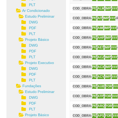
PLT
COD_OBRA-
PE
-
ALM
-
IMP
-
###
Ar Condicionado
Estudo Preliminar
COD_OBRA-
PE
-
AIT
-
IMP
-
###
-
DWG
PDF
COD_OBRA-
PE
-
AIM
-
IMP
-
###
PLT
COD_OBRA-
PE
-
AHP
-
IMP
-
###
Projeto Básico
DWG
COD_OBRA-
PE
-
AET
-
IMP
-
###
PDF
PLT
COD_OBRA-
PE
-
ACZ
-
IMP
-
###
Projeto Executivo
COD_OBRA-
PE
-
ACX
-
IMP
-
###
DWG
PDF
COD_OBRA-
PE
-
ACV
-
IMP
-
###
PLT
Fundações
COD_OBRA-
PE
-
AUB
-
FOR
-
##
Estudo Preliminar
COD_OBRA-
PE
-
ATP
-
FOR
-
###
DWG
PDF
COD_OBRA-
PE
-
ARQ
-
FOR
-
##
PLT
Projeto Básico
COD_OBRA-
PE
-
APS
-
FOR
-
##