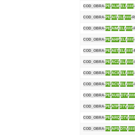
COD_OBRA-
PE
-
ALM
-
ELI
-
###
COD_OBRA-
PE
-
AIT
-
ELI
-
###
-R
COD_OBRA-
PE
-
AIM
-
ELI
-
###
-
COD_OBRA-
PE
-
AHP
-
ELI
-
###
COD_OBRA-
PE
-
AET
-
ELI
-
###
-
COD_OBRA-
PE
-
ACZ
-
ELI
-
###
COD_OBRA-
PE
-
ACX
-
ELI
-
###
COD_OBRA-
PE
-
ACV
-
ELI
-
###
COD_OBRA-
PE
-
AUB
-
DTV
-
##
COD_OBRA-
PE
-
ATP
-
DTV
-
###
COD_OBRA-
PE
-
ARQ
-
DTV
-
##
COD_OBRA-
PE
-
APS
-
DTV
-
###