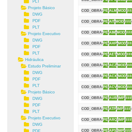
PLT
Projeto Básico
COD_OBRA-
PE
-
ALM
-
MOD
-
##
DWG
PDF
COD_OBRA-
PE
-
AIT
-
MOD
-
###
PLT
COD_OBRA-
PE
-
AIM
-
MOD
-
##
Projeto Executivo
DWG
COD_OBRA-
PE
-
AHP
-
MOD
-
##
PDF
PLT
COD_OBRA-
PE
-
AET
-
MOD
-
##
Hidráulica
COD_OBRA-
PE
-
ACZ
-
MOD
-
##
Estudo Preliminar
DWG
COD_OBRA-
PE
-
ACX
-
MOD
-
##
PDF
PLT
COD_OBRA-
PE
-
ACV
-
MOD
-
##
Projeto Básico
COD_OBRA-
PE
-
AUB
-
IMP
-
###
DWG
PDF
COD_OBRA-
PE
-
ATP
-
IMP
-
###
PLT
Projeto Executivo
COD_OBRA-
PE
-
ARQ
-
IMP
-
###
DWG
PDF
COD_OBRA-
PE
-
APS
-
IMP
-
###