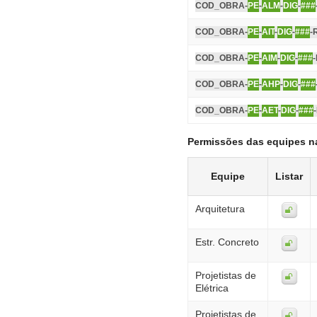
COD_OBRA-
PE
-
ALM
-
DIG
-
###
COD_OBRA-
PE
-
AIT
-
DIG
-
###
-
COD_OBRA-
PE
-
AIM
-
DIG
-
###
COD_OBRA-
PE
-
AHP
-
DIG
-
###
COD_OBRA-
PE
-
AET
-
DIG
-
###
Permissões das equipes n
Equipe
Listar
Arquitetura
Estr. Concreto
Projetistas de
Elétrica
Projetistas de