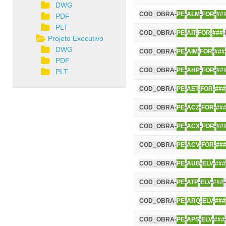
DWG
COD_OBRA-
PE
-
ALM
-
FOR
-
##
PDF
PLT
COD_OBRA-
PE
-
AIT
-
FOR
-
###
Projeto Executivo
DWG
COD_OBRA-
PE
-
AIM
-
FOR
-
###
PDF
COD_OBRA-
PE
-
AHP
-
FOR
-
##
PLT
COD_OBRA-
PE
-
AET
-
FOR
-
###
COD_OBRA-
PE
-
ACZ
-
FOR
-
##
COD_OBRA-
PE
-
ACX
-
FOR
-
##
COD_OBRA-
PE
-
ACV
-
FOR
-
##
COD_OBRA-
PE
-
AUB
-
ELV
-
###
COD_OBRA-
PE
-
ATP
-
ELV
-
###
COD_OBRA-
PE
-
ARQ
-
ELV
-
###
COD_OBRA-
PE
-
APS
-
ELV
-
###