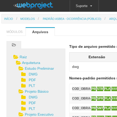
Suporte
INÍCIO
MODELOS
PADRÃO ASBEA - OCORRÊNCIA (PÚBLICO)
ARQU
Arquivos
MÓDULOS:
Tipo de arquivo permitido 
Raiz
Extensão
Arquitetura
dwg
Estudo Preliminar
DWG
Nomes-padrão permitidos 
PDF
PLT
COD_OBRA-
PB
-
STR
-
PLA
-
###
Projeto Básico
DWG
COD_OBRA-
PB
-
SPR
-
PLA
-
##
PDF
COD_OBRA-
PB
-
SMT
-
PLA
-
###
PLT
Projeto Executivo