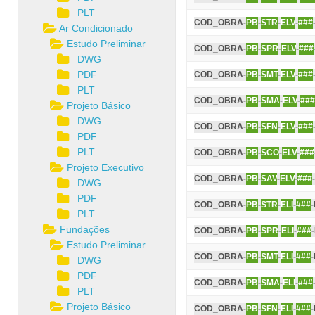
PLT
COD_OBRA-
PB
-
STR
-
ELV
-
###
Ar Condicionado
Estudo Preliminar
COD_OBRA-
PB
-
SPR
-
ELV
-
###
DWG
PDF
COD_OBRA-
PB
-
SMT
-
ELV
-
###
PLT
COD_OBRA-
PB
-
SMA
-
ELV
-
###
Projeto Básico
DWG
COD_OBRA-
PB
-
SFN
-
ELV
-
###
PDF
PLT
COD_OBRA-
PB
-
SCO
-
ELV
-
###
Projeto Executivo
COD_OBRA-
PB
-
SAV
-
ELV
-
###
DWG
PDF
COD_OBRA-
PB
-
STR
-
ELI
-
###
PLT
Fundações
COD_OBRA-
PB
-
SPR
-
ELI
-
###
Estudo Preliminar
COD_OBRA-
PB
-
SMT
-
ELI
-
###
DWG
PDF
COD_OBRA-
PB
-
SMA
-
ELI
-
###
PLT
Projeto Básico
COD_OBRA-
PB
-
SFN
-
ELI
-
###