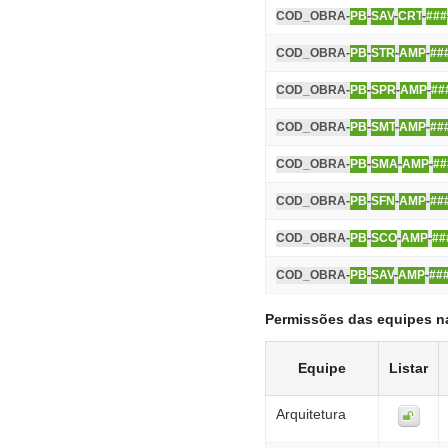
COD_OBRA-
PB
-
SAV
-
CRT
-
###
COD_OBRA-
PB
-
STR
-
AMP
-
##
COD_OBRA-
PB
-
SPR
-
AMP
-
##
COD_OBRA-
PB
-
SMT
-
AMP
-
##
COD_OBRA-
PB
-
SMA
-
AMP
-
##
COD_OBRA-
PB
-
SFN
-
AMP
-
##
COD_OBRA-
PB
-
SCO
-
AMP
-
##
COD_OBRA-
PB
-
SAV
-
AMP
-
##
Permissões das equipes n
Equipe
Listar
Arquitetura