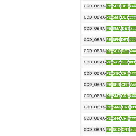
COD_OBRA-
PB
-
SPR
-
DET
-
###
COD_OBRA-
PB
-
SMT
-
DET
-
###
COD_OBRA-
PB
-
SMA
-
DET
-
##
COD_OBRA-
PB
-
SFN
-
DET
-
###
COD_OBRA-
PB
-
SCO
-
DET
-
##
COD_OBRA-
PB
-
SAV
-
DET
-
###
COD_OBRA-
PB
-
STR
-
CRT
-
###
COD_OBRA-
PB
-
SPR
-
CRT
-
##
COD_OBRA-
PB
-
SMT
-
CRT
-
###
COD_OBRA-
PB
-
SMA
-
CRT
-
##
COD_OBRA-
PB
-
SFN
-
CRT
-
###
COD_OBRA-
PB
-
SCO
-
CRT
-
##