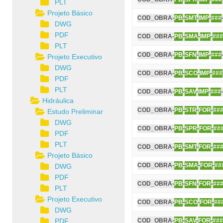
PLT
Projeto Básico
COD_OBRA-
PB
-
SMT
-
IMP
-
###
DWG
PDF
COD_OBRA-
PB
-
SMA
-
IMP
-
###
PLT
COD_OBRA-
PB
-
SFN
-
IMP
-
###
Projeto Executivo
DWG
COD_OBRA-
PB
-
SCO
-
IMP
-
###
PDF
PLT
COD_OBRA-
PB
-
SAV
-
IMP
-
###
Hidráulica
COD_OBRA-
PB
-
STR
-
FOR
-
##
Estudo Preliminar
DWG
COD_OBRA-
PB
-
SPR
-
FOR
-
##
PDF
PLT
COD_OBRA-
PB
-
SMT
-
FOR
-
##
Projeto Básico
COD_OBRA-
PB
-
SMA
-
FOR
-
##
DWG
PDF
COD_OBRA-
PB
-
SFN
-
FOR
-
##
PLT
Projeto Executivo
COD_OBRA-
PB
-
SCO
-
FOR
-
##
DWG
PDF
COD_OBRA-
PB
-
SAV
-
FOR
-
###