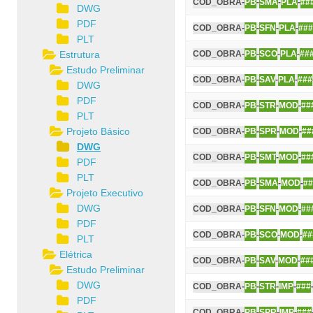
COD_OBRA-
PB
-
SMA
-
PLA
-
##
DWG
PDF
COD_OBRA-
PB
-
SFN
-
PLA
-
###
PLT
Estrutura
COD_OBRA-
PB
-
SCO
-
PLA
-
##
Estudo Preliminar
COD_OBRA-
PB
-
SAV
-
PLA
-
###
DWG
PDF
COD_OBRA-
PB
-
STR
-
MOD
-
##
PLT
Projeto Básico
COD_OBRA-
PB
-
SPR
-
MOD
-
##
DWG
COD_OBRA-
PB
-
SMT
-
MOD
-
##
PDF
PLT
COD_OBRA-
PB
-
SMA
-
MOD
-
##
Projeto Executivo
DWG
COD_OBRA-
PB
-
SFN
-
MOD
-
##
PDF
COD_OBRA-
PB
-
SCO
-
MOD
-
##
PLT
Elétrica
COD_OBRA-
PB
-
SAV
-
MOD
-
##
Estudo Preliminar
DWG
COD_OBRA-
PB
-
STR
-
IMP
-
###
PDF
COD_OBRA-
PB
-
SPR
-
IMP
-
###