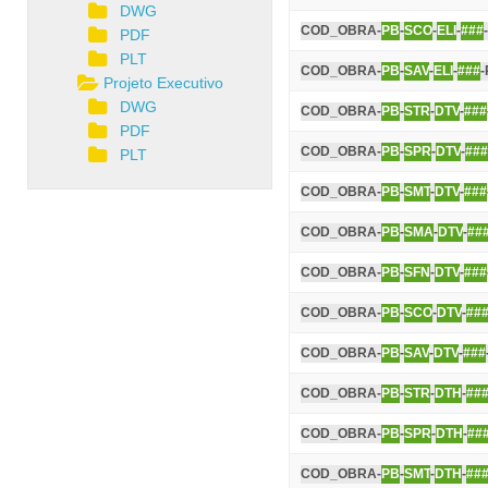
DWG
COD_OBRA-
PB
-
SCO
-
ELI
-
###
PDF
PLT
COD_OBRA-
PB
-
SAV
-
ELI
-
###
-
Projeto Executivo
DWG
COD_OBRA-
PB
-
STR
-
DTV
-
###
PDF
COD_OBRA-
PB
-
SPR
-
DTV
-
###
PLT
COD_OBRA-
PB
-
SMT
-
DTV
-
###
COD_OBRA-
PB
-
SMA
-
DTV
-
##
COD_OBRA-
PB
-
SFN
-
DTV
-
###
COD_OBRA-
PB
-
SCO
-
DTV
-
##
COD_OBRA-
PB
-
SAV
-
DTV
-
###
COD_OBRA-
PB
-
STR
-
DTH
-
##
COD_OBRA-
PB
-
SPR
-
DTH
-
##
COD_OBRA-
PB
-
SMT
-
DTH
-
##