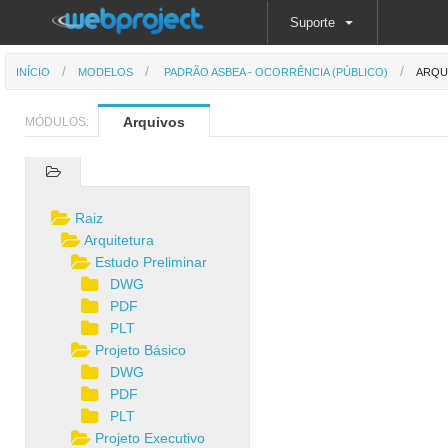
Suporte
INÍCIO
MODELOS
PADRÃO ASBEA - OCORRÊNCIA (PÚBLICO)
ARQU
Arquivos
MÓDULOS:
Raiz
Arquitetura
Estudo Preliminar
DWG
PDF
PLT
Projeto Básico
DWG
PDF
PLT
Projeto Executivo