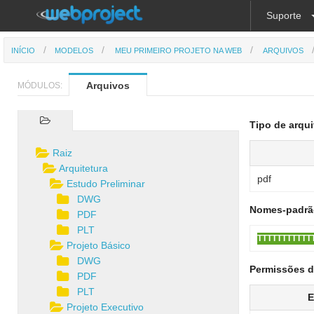
Suporte
INÍCIO
MODELOS
MEU PRIMEIRO PROJETO NA WEB
ARQUIVOS
Arquivos
MÓDULOS:
Tipo de arqui
Raiz
Arquitetura
pdf
Estudo Preliminar
DWG
Nomes-padrão
PDF
PLT
TTTTTTTTTTT
Projeto Básico
DWG
Permissões d
PDF
PLT
E
Projeto Executivo