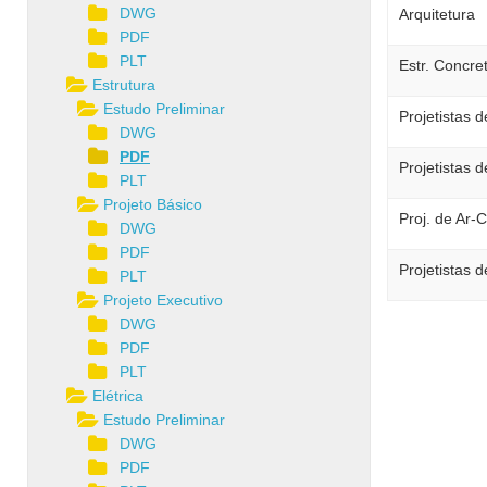
DWG
Arquitetura
PDF
PLT
Estr. Concre
Estrutura
Estudo Preliminar
Projetistas d
DWG
PDF
Projetistas d
PLT
Projeto Básico
Proj. de Ar-
DWG
PDF
Projetistas 
PLT
Projeto Executivo
DWG
PDF
PLT
Elétrica
Estudo Preliminar
DWG
PDF