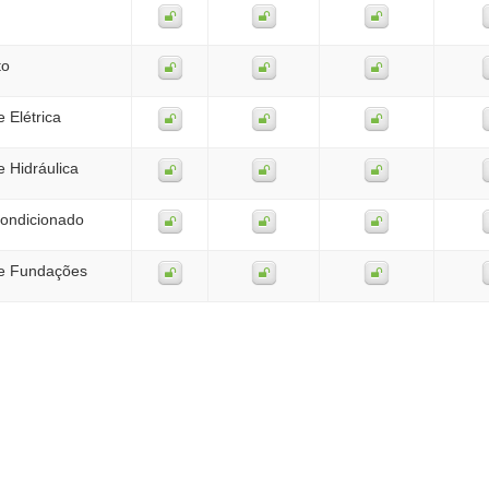
to
e Elétrica
e Hidráulica
Condicionado
de Fundações