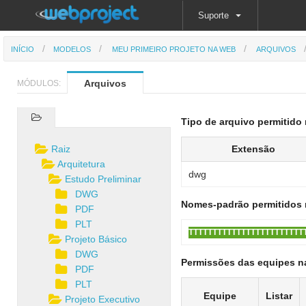
Suporte
INÍCIO
MODELOS
MEU PRIMEIRO PROJETO NA WEB
ARQUIVOS
Arquivos
MÓDULOS:
Tipo de arquivo permitido 
Raiz
Extensão
Arquitetura
dwg
Estudo Preliminar
DWG
Nomes-padrão permitidos 
PDF
PLT
TTTTTTTTTTTTTTTTTTTTTTTT
Projeto Básico
DWG
Permissões das equipes n
PDF
PLT
Equipe
Listar
Projeto Executivo