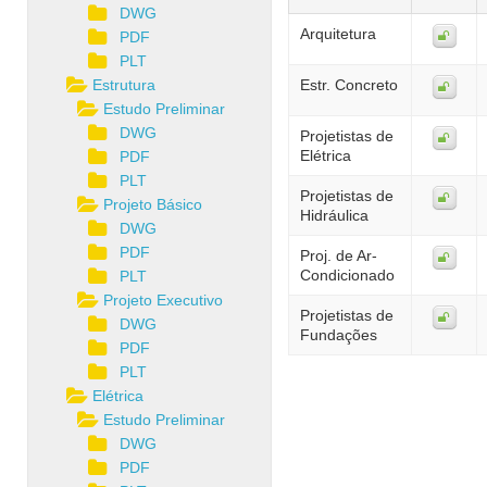
DWG
Arquitetura
PDF
PLT
Estrutura
Estr. Concreto
Estudo Preliminar
DWG
Projetistas de
Elétrica
PDF
PLT
Projetistas de
Projeto Básico
Hidráulica
DWG
PDF
Proj. de Ar-
Condicionado
PLT
Projeto Executivo
Projetistas de
DWG
Fundações
PDF
PLT
Elétrica
Estudo Preliminar
DWG
PDF