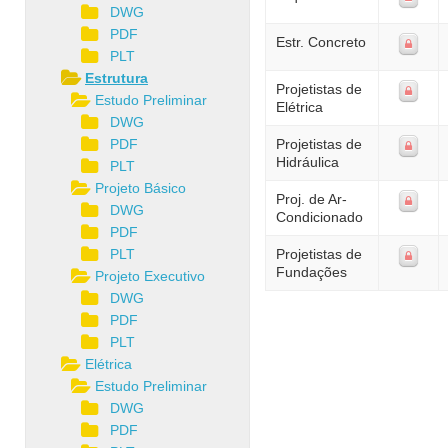
DWG
PDF
Estr. Concreto
PLT
Estrutura
Projetistas de
Estudo Preliminar
Elétrica
DWG
PDF
Projetistas de
Hidráulica
PLT
Projeto Básico
Proj. de Ar-
DWG
Condicionado
PDF
PLT
Projetistas de
Fundações
Projeto Executivo
DWG
PDF
PLT
Elétrica
Estudo Preliminar
DWG
PDF