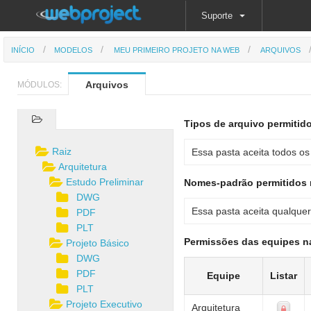
Suporte
INÍCIO
MODELOS
MEU PRIMEIRO PROJETO NA WEB
ARQUIVOS
Arquivos
MÓDULOS:
Tipos de arquivo permitid
Raiz
Essa pasta aceita todos os 
Arquitetura
Estudo Preliminar
Nomes-padrão permitidos 
DWG
Essa pasta aceita qualquer
PDF
PLT
Permissões das equipes n
Projeto Básico
DWG
PDF
Equipe
Listar
PLT
Projeto Executivo
Arquitetura