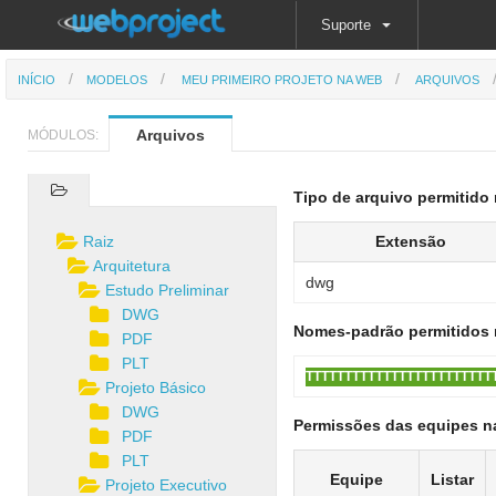
Suporte
INÍCIO
MODELOS
MEU PRIMEIRO PROJETO NA WEB
ARQUIVOS
Arquivos
MÓDULOS:
Tipo de arquivo permitido 
Raiz
Extensão
Arquitetura
dwg
Estudo Preliminar
DWG
Nomes-padrão permitidos 
PDF
PLT
TTTTTTTTTTTTTTTTTTTTTTTT
Projeto Básico
DWG
Permissões das equipes n
PDF
PLT
Equipe
Listar
Projeto Executivo