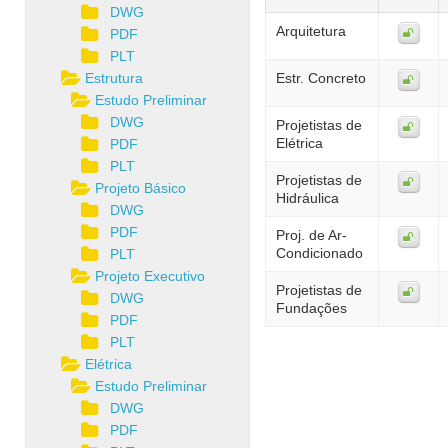
DWG
Arquitetura
PDF
PLT
Estrutura
Estr. Concreto
Estudo Preliminar
DWG
Projetistas de
Elétrica
PDF
PLT
Projetistas de
Projeto Básico
Hidráulica
DWG
PDF
Proj. de Ar-
Condicionado
PLT
Projeto Executivo
Projetistas de
DWG
Fundações
PDF
PLT
Elétrica
Estudo Preliminar
DWG
PDF